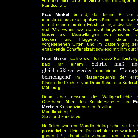
verband mich eine herzliche und oft angene
Feindschaft.
Frau Merkel
befand, der kleine R. sei e
manchmal noch zu impulsives Kind. Immer krake
er mit seinen bunten Filzstiften irgendwelche '
und 'O's wohin, wo sie nicht hingehörten. A
fanden sich Darstellungen von Fischen u
Dackeln und Fluggerät an dafür nic
vorgesehenen Orten, und im Basteln ging se
erstarkende Schaffenskraft sowieso mit ihm durc
Frau Merkel
rächte sich für diese Fehlleistun
'Schrift muß no
bald mit einem
gleichmäßiger werden'
'Betrag
und einem
befriedigend'
im Klassenzeugnis der erst
Klasse der Freiherr-von-Drais-Schule zu Karlsru
Mühlburg.
Dann aber gewann die Weltgeschichte d
Oberhand über das Schulgeschehen in
Fr
Merkels
Klassenzimmer im Pavillion:
Mondlandung !
Sie stand kurz bevor.
Natürlich war am Mondlandetag schulfrei für 
possierlichen kleinen Draisschüler (so wurden 
genannt !), damit alle zuhause am Fernseh