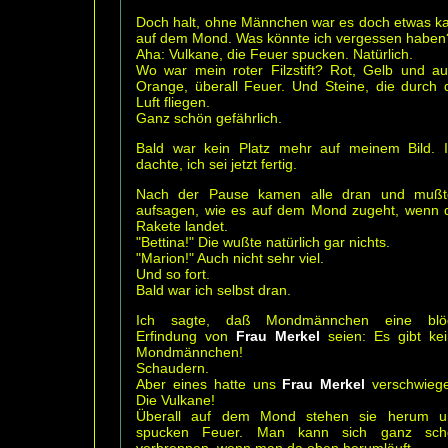
Doch halt, ohne Männchen war es doch etwas k
auf dem Mond. Was könnte ich vergessen haben
Aha: Vulkane, die Feuer spucken. Natürlich.
Wo war mein roter Filzstift? Rot, Gelb und a
Orange, überall Feuer. Und Steine, die durch 
Luft fliegen.
Ganz schön gefährlich.
Bald war kein Platz mehr auf meinem Bild. 
dachte, ich sei jetzt fertig.
Nach der Pause kamen alle dran und mußt
aufsagen, wie es auf dem Mond zugeht, wenn 
Rakete landet.
"Bettina!" Die wußte natürlich gar nichts.
"Marion!" Auch nicht sehr viel.
Und so fort.
Bald war ich selbst dran.
Ich sagte, daß Mondmännchen eine blö
Erfindung von
Frau Merkel
seien: Es gibt ke
Mondmännchen!
Schaudern.
Aber eines hatte uns
Frau Merkel
verschwiege
Die Vulkane!
Überall auf dem Mond stehen sie herum u
spucken Feuer. Man kann sich ganz sch
verbrennen, wenn man da oben herumläuft.