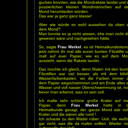
gucken konnten, wie die Mondrakete landet und 
possierlichen kleinen Mondmännchen auf d
Mond herumlaufen würden.
Das war ja ganz ganz klasse!
Aber wie würde es wohl aussehen da oben a
dem Mond?
Man konnte es ja nicht wissen, ehe man nicht d
gewesen wäre und nachgesehen hätte.
So, sagte
Frau Merkel
, es ist Heimatkundestun
jetzt nehmt ihr mal alle euren bunten Filzstifte 
malt auf euer Papier, wie es auf dem Mo
aussieht, wenn die Rakete landet.
Das mochte ich gleich, denn Malen mit den bun
Filzstiften war viel besser, als mit dem blö
Wasserfarbenkasten, wo die Farben immer a
dem Papier wegschwimmen und am Ende alles v
Wasser und voll nasser Überschwemmung ist, n
bevor man erkennt, was es sein soll.
Ich malte sehr schöne große Krater auf me
Papier, denn
Frau Merkel
hatte in d
Heimatkunde gesagt, der ganze Mond wär vol
Krater und die wären alle rund !
Ich schaute zu den Mädel rüber: Uuh, die wuß
gar nicht, was die da malen sollten. Wieder ni
aufgepaßt, das Volk.