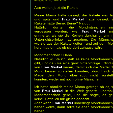
Also weiter: jetzt die Rakete.
Meine Mama hatte gesagt, die Rakete wär l
und spitz und
Frau Merkel
hatte gesagt, d
Rakete hätte Beine. Beine? Na gut.
Natürlich durften die Mondmännchen nic
vergessen werden, wie
Frau Merkel
mi
erinnerte, als sie die Reihen durchging, um i
Unterrichtserfolge nachzusehen. Die Männch
wie sie aus der Rakete klettern und auf dem M
herumlaufen, als ob sie dort zuhause wären.
Mondmännchen ! Haha.
Natürlich wußte ich, daß es keine Mondmännc
gibt, und daß sie eine ganz hintervotzige Erfind
von
Frau Merkel
waren, damit sich die Mädel 
Mond besser vorstellen konnten, obwohl sich 
Mädel den Mond überhaupt nicht vorstell
konnten, weder mit noch ohne Männchen.
Ich hatte nämlich meine Mama gefragt, ob es, 
von
Frau Merkel
in die Welt gesetzt, überha
Mondmännchen gebe, und die sagte, es ge
keine. Hatte ich mir gleich gedacht.
Aber wenn
Frau Merkel
unbedingt Mondmännch
haben wollte, dann sollte sie eben Mondmännc
haben.