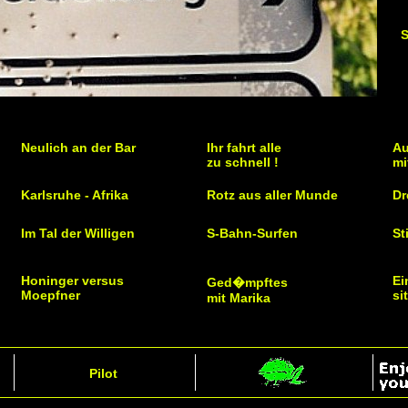
S
Neulich an der Bar
Ihr fahrt alle
Au
zu schnell !
mi
Karlsruhe - Afrika
Rotz aus aller Munde
Dr
Im Tal der Willigen
S-Bahn-Surfen
St
Honinger versus
Ei
Ged�mpftes
Moepfner
si
mit Marika
Pilot