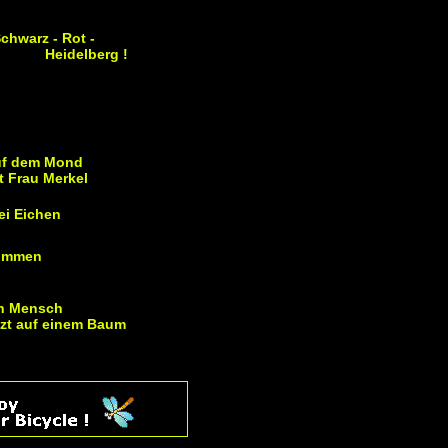
chwarz - Rot -
Heidelberg !
f dem Mond
t Frau Merkel
ei Eichen
immen
n Mensch
tzt auf einem Baum