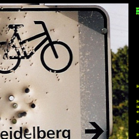
H
H
i
e
H
H