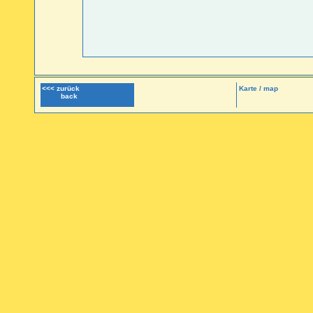
<<< zurück
Karte / map
back