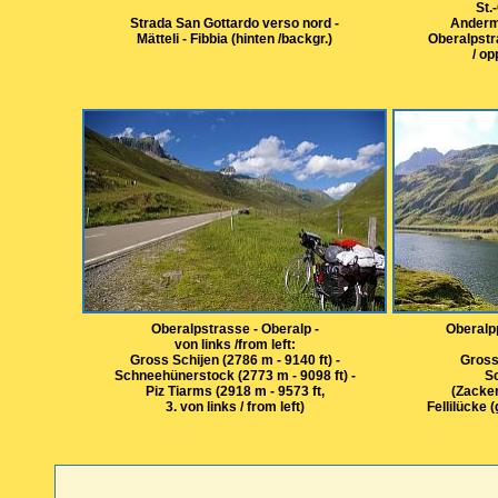
St.
Strada San Gottardo verso nord -
Anderma
Mätteli - Fibbia (hinten /backgr.)
Oberalpst
/ op
Oberalpstrasse - Oberalp -
Oberalpp
von links /from left:
Gross Schijen (2786 m - 9140 ft) -
Gross 
Schneehünerstock (2773 m - 9098 ft) -
S
Piz Tiarms (2918 m - 9573 ft,
(Zacken
3. von links / from left)
Fellilücke (