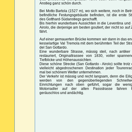
Anstieg ganz schön durch.
Bei Motto Bartola (1527 m), wo sich weitere, noch in Betr
befindliche Festungsgebäude befinden, ist die erste St
des Gotthard-Südanstiegs geschafft.
Bis hierhin wunderbare Aussichten in die Leventina und 
Airolo, die derjenige am besten goutiert, der nicht so auf 
fährt.
Auf einer gemauerten Brücke kommen wir dann in das en
kesselartige Val Tremola mit dem berühmten Teil der Str
del San Gottardo.
Eine wunderbare Strasse, mässig steil, nach antiker 
restauriert, Originaltrassee von 1830, voller spannen
Tiefblicke und Höhenaussichten.
Diese schöne Strecke (San Gottardo - Airolo) sollte trotz 
vielleicht abgedroschenen Destination jeder Tourenrad
mal bei schönem Wetter unternehmen.
Der Verkehr ist mässig und recht langsam, denn die Eili
werden von den gegenüberliegenden Schnellw
Einrichtungen nach oben geführt, sogar die weni
Motorradler auf der alten Passstrasse fahren f
geräuschlos und andächtig.