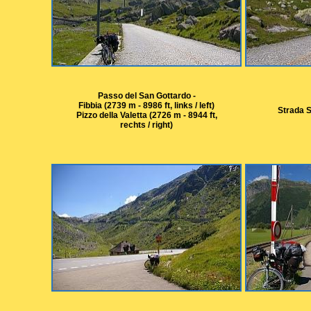
Passo del San Gottardo -
Fibbia (2739 m - 8986 ft, links / left)
Strada S
Pizzo della Valetta (2726 m - 8944 ft,
rechts / right)