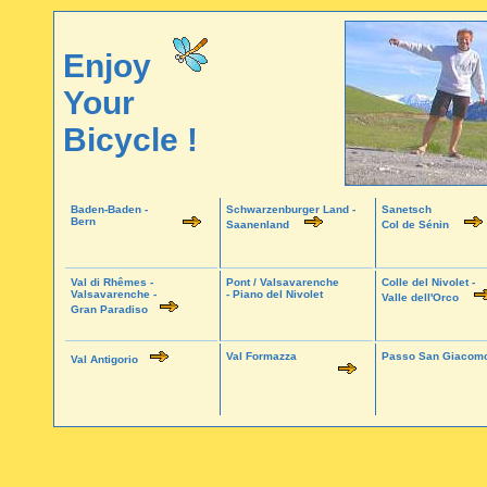
Enjoy
Your
Bicycle !
Baden-Baden -
Schwarzenburger Land -
Sanetsch
Bern
Saanenland
Col de Sénin
Val di Rhêmes -
Pont / Valsavarenche
Colle del Nivolet -
Valsavarenche -
- Piano del Nivolet
Valle dell'Orco
Gran Paradiso
Val Formazza
Passo San Giacom
Val Antigorio