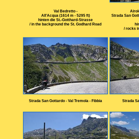
Val Bedretto -
Airol
All'Acqua (1614 m - 5295 ft)
Strada San Gott
hinten die St.-Gotthard-Strasse
/ in the background the St. Godhard Road
hi
/ rocks i
Strada San Gottardo - Val Tremola - Fibbia
Strada Sa