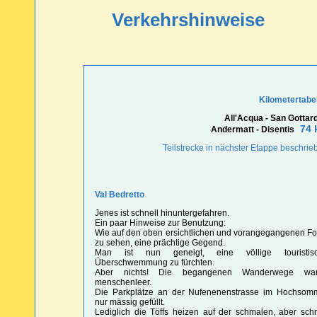
Verkehrshinweise
Kilometertabel
All'Acqua - San Gottard
74 
Andermatt - Disentis
Teilstrecke in nächster Etappe beschrie
Val Bedretto
Jenes ist schnell hinuntergefahren.
Ein paar Hinweise zur Benutzung:
Wie auf den oben ersichtlichen und vorangegangenen Fo
zu sehen, eine prächtige Gegend.
Man ist nun geneigt, eine völlige touristis
Überschwemmung zu fürchten.
Aber nichts! Die begangenen Wanderwege wa
menschenleer.
Die Parkplätze an der Nufenenenstrasse im Hochsom
nur mässig gefüllt.
Lediglich die Töffs heizen auf der schmalen, aber schn