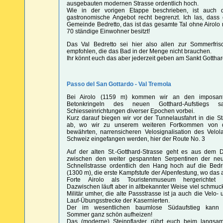
ausgebauten modernen Strasse ordentlich hoch.
Wie in der vorigen Etappe beschrieben, ist auch 
gastronomische Angebot recht begrenzt. Ich las, dass 
Gemeinde Bedretto, das ist das gesamte Tal ohne Airolo 
70 ständige Einwohner besitzt!
Das Val Bedretto sei hier also allen zur Sommerfris
empfohlen, die das Bad in der Menge nicht brauchen.
Ihr könnt euch das aber jederzeit geben am Sankt Gotthar
Passo del San Gottardo - Val Tremola
Bei Airolo (1159 m) kommen wir an den imposan
Betonkringeln des neuen Gotthard-Aufstiegs s
Schiesseinrichtungen diverser Epochen vorbei.
Kurz darauf biegen wir vor der Tunnelausfahrt in die St
ab, wo wir zu unserem weiteren Fortkommen von 
bewährten, narrensicheren Velosignalisation des Velol
Schweiz eingefangen werden, hier der Route No. 3
Auf der alten St.-Gotthard-Strasse geht es aus dem D
zwischen den weiter gespannten Serpentinen der ne
Schnellstrasse ordentlich den Hang hoch auf die Bedr
(1300 m), die erste Kampfstufe der Alpenfestung, wo das a
Forte Airolo als Touristenmuseum hergerichtet i
Dazwischen läuft aber in altbekannter Weise viel schmuc
Militär umher, die alte Passstrasse ist ja auch die Velo- 
Lauf-Übungsstrecke der Kasernierten.
Der im wesentlichen baumlose Südaufstieg kann
Sommer ganz schön aufheizen!
Das (moderne) Steinpflaster rührt euch beim langsa