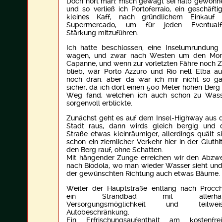
Doch hört man: frisch gewagt sei halb gewonn
und so verließ ich Portoferraio, ein geschäfti
kleines Kaff, nach gründlichem Einkauf 
Supermercado, um für jeden Eventualfa
Stärkung mitzuführen.
Ich hatte beschlossen, eine Inselumrundung
wagen, und zwar nach Westen um den Mon
Capanne, und wenn zur vorletzten Fähre noch Z
blieb, wär Porto Azzuro und Rio nell Elba a
noch dran, aber da war ich mir nicht so g
sicher, da ich dort einen 500 Meter hohen Berg
Weg fand, welchen ich auch schon zu Was
sorgenvoll erblickte.
Zunächst geht es auf dem Insel-Highway aus 
Stadt raus, dann wirds gleich bergig und 
Straße etwas kleinräumiger, allerdings quält s
schon ein ziemlicher Verkehr hier in der Gluthi
den Berg rauf, ohne Schatten.
Mit hängender Zunge erreichen wir den Abzw
nach Biodola, wo man wieder Wasser sieht und
der gewünschten Richtung auch etwas Bäume.
Weiter der Hauptstraße entlang nach Procch
ein Strandbad mit allerha
Versorgungsmöglichkeit und teilweis
Autobeschränkung.
Ein Erfrischungsaufenthalt am kostenfre