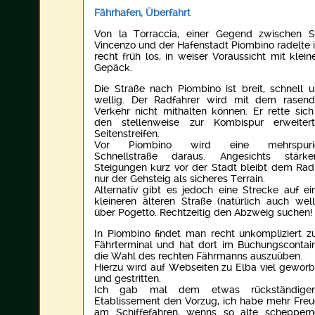
Fährhafen, Überfahrt
Von la Torraccia, einer Gegend zwischen 
Vincenzo und der Hafenstadt Piombino radelte 
recht früh los, in weiser Voraussicht mit klei
Gepäck.
Die Straße nach Piombino ist breit, schnell 
wellig. Der Radfahrer wird mit dem rasen
Verkehr nicht mithalten können. Er rette sich
den stellenweise zur Kombispur erweiter
Seitenstreifen.
Vor Piombino wird eine mehrspuri
Schnellstraße daraus. Angesichts stärke
Steigungen kurz vor der Stadt bleibt dem Rad
nur der Gehsteig als sicheres Terrain.
Alternativ gibt es jedoch eine Strecke auf ei
kleineren älteren Straße (natürlich auch well
über Pogetto. Rechtzeitig den Abzweig suchen!
In Piombino findet man recht unkompliziert 
Fährterminal und hat dort im Buchungscontai
die Wahl des rechten Fährmanns auszuüben.
Hierzu wird auf Webseiten zu Elba viel gewor
und gestritten.
Ich gab mal dem etwas rückständiger
Etablissement den Vorzug, ich habe mehr Fre
am Schiffefahren, wenns so alte schepper