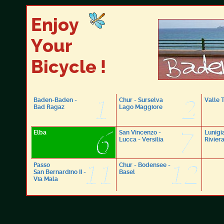
Enjoy
Your
Bicycle !
Baden-Baden -
Chur - Surselva
Valle 
Bad Ragaz
Lago Maggiore
Elba
San Vincenzo -
Lunigi
Lucca - Versilia
Rivier
Passo
Chur - Bodensee -
San Bernardino II -
Basel
Via Mala