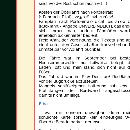
sind, wo der Rost schon raustrielt :-)
Kosten der Überfahrt nach Portoferraio
(1 Fahrrad + Pilot) : 22,50 € inkl. zurück!
Fahrplan: nach Portoferraio dicht, bis 21.00 
(Rückfahrt - Angabe UNVERBINDLICH, das änd
sich immer mal), andere Fährhäfen werd
erheblich lückenhafter bedient.
Freie Wahl der Verbindung, die Tickets sind a
nicht unter den Gesellschaften konvertierbar; 
unmittelbar vor Abfahrt buchbar.
Die Fähre war im September bei best
Hochsommerwetter nur teilweise belegt, 
Laden flott und man stand sich nicht auf 
Füßen.
Das Fahrrad war im Pkw-Deck auf Restfläc
vor der Bugbrücke abzustellen.
Mangels schiffseigener Halterung hab ichs
Prallstangen der Bordwand angeschlosse
damits nicht umfliegt.
Elba
.. war mir ohnehin unwägbar, denn mei
schlechte Karte sprach kein eindeutiges W
über die Beradelbarkeit der Insel.