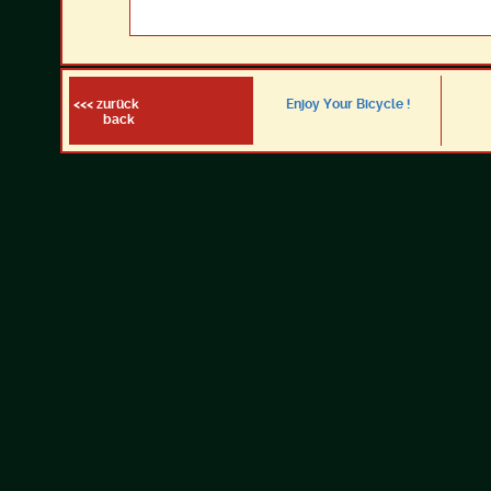
<<< zurück
Enjoy Your Bicycle !
back