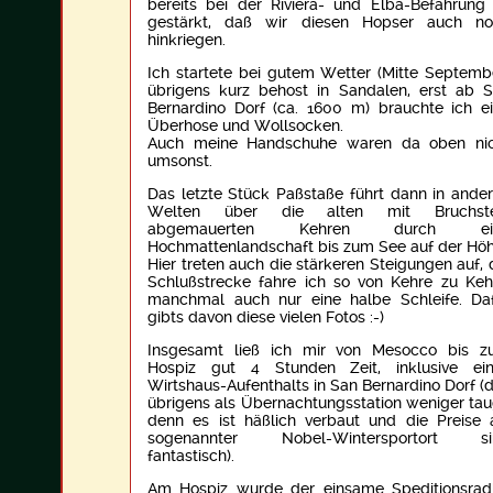
bereits bei der Riviera- und Elba-Befahrung
gestärkt, daß wir diesen Hopser auch no
hinkriegen.
Ich startete bei gutem Wetter (Mitte Septemb
übrigens kurz behost in Sandalen, erst ab 
Bernardino Dorf (ca. 1600 m) brauchte ich e
Überhose und Wollsocken.
Auch meine Handschuhe waren da oben nic
umsonst.
Das letzte Stück Paßstaße führt dann in ande
Welten über die alten mit Bruchste
abgemauerten Kehren durch ei
Hochmattenlandschaft bis zum See auf der Höh
Hier treten auch die stärkeren Steigungen auf, 
Schlußstrecke fahre ich so von Kehre zu Keh
manchmal auch nur eine halbe Schleife. Da
gibts davon diese vielen Fotos :-)
Insgesamt ließ ich mir von Mesocco bis 
Hospiz gut 4 Stunden Zeit, inklusive ei
Wirtshaus-Aufenthalts in San Bernardino Dorf (
übrigens als Übernachtungsstation weniger tau
denn es ist häßlich verbaut und die Preise 
sogenannter Nobel-Wintersportort si
fantastisch).
Am Hospiz wurde der einsame Speditionsrad