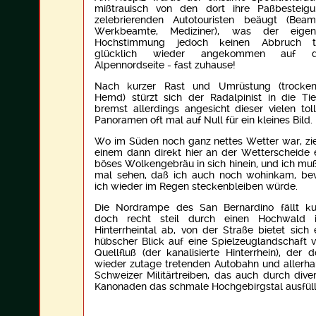
mißtrauisch von den dort ihre Paßbesteig
zelebrierenden Autotouristen beäugt (Beam
Werkbeamte, Mediziner), was der eigen
Hochstimmung jedoch keinen Abbruch ta
glücklich wieder angekommen auf d
Alpennordseite - fast zuhause!
Nach kurzer Rast und Umrüstung (trocken
Hemd) stürzt sich der Radalpinist in die Tie
bremst allerdings angesicht dieser vielen tol
Panoramen oft mal auf Null für ein kleines Bild.
Wo im Süden noch ganz nettes Wetter war, zi
einem dann direkt hier an der Wetterscheide 
böses Wolkengebräu in sich hinein, und ich mu
mal sehen, daß ich auch noch wohinkam, be
ich wieder im Regen steckenbleiben würde.
Die Nordrampe des San Bernardino fällt ku
doch recht steil durch einen Hochwald i
Hinterrheintal ab, von der Straße bietet sich 
hübscher Blick auf eine Spielzeuglandschaft 
Quellfluß (der kanalisierte Hinterrhein), der d
wieder zutage tretenden Autobahn und allerh
Schweizer Militärtreiben, das auch durch dive
Kanonaden das schmale Hochgebirgstal ausfüll