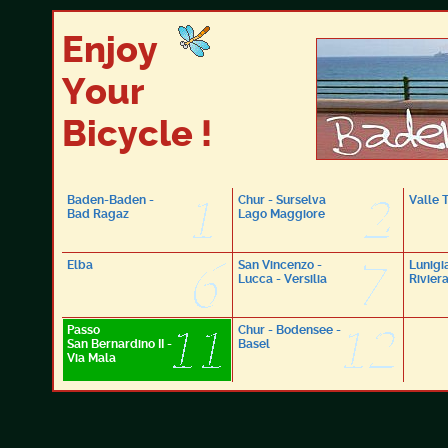
Enjoy
Your
Bicycle !
Baden-Baden -
Chur - Surselva
Valle 
Bad Ragaz
Lago Maggiore
Elba
San Vincenzo -
Lunigi
Lucca - Versilia
Rivier
Passo
Chur - Bodensee -
San Bernardino II -
Basel
Via Mala