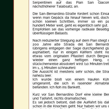
Serpentinen auf das Pian San Giacom
nächsthöherer Talabsatz, an.
Die San-Bernardino-Straße fordert schon Einsa
wenn man Gepäck da hinauf hieven will, doch
schön kleinen Schritten, immer so ein p
hundert Meter weit, geht es eigentlich sehr gut.
Empfohlen sei das vorherige radikale Beseiti
überflüssigen Ballasts.
Nach reduzierter Steigung auf dem Pian steigt 
200 Jahre alte Strada del San Bernardi
(übrigens entgegen der Sage durchgehend gl
asphaltiert, nur in einigen Käffern steht n
etwas vom originalen Pflaster) durch Bergw
wieder einen ganz heftigen Hang, d
stückchenweise absolviert wird (10 Minuten tre
im 1., 5 Minuten schnaufen).
Die Aussicht ist meistens sehr schön, die Str
nahezu leer.
Ich wurde bloß von einem Haufen Küh
umgerannt, die sich in rasender Almabfa
befanden. Ich floh ins Bankett.
Kurz vor San Bernardino Dorf eine kleine Be
und Talfahrt, nichts dramatisches.
Es sei jedoch betont, daß die Auffahrt bis da
schon in die Knochen geht. Nur haben wir uns 